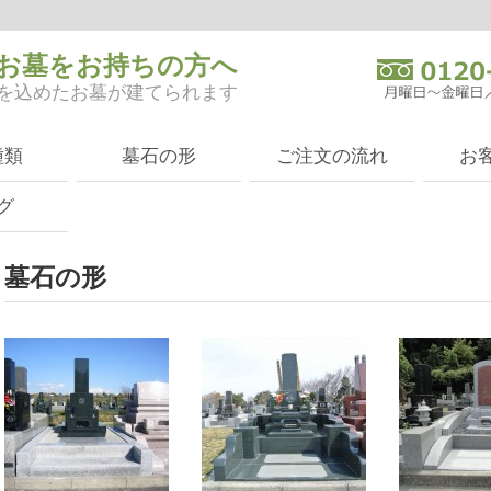
お墓をお持ちの方へ
を込めたお墓が建てられます
種類
墓石の形
ご注文の流れ
お
グ
墓石の形