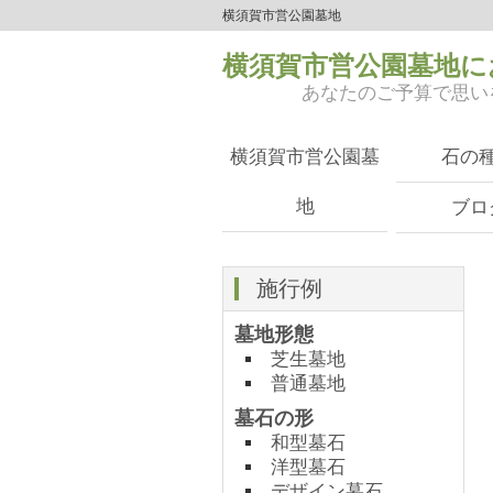
横須賀市営公園墓地
横須賀市営公園墓地に
あなたのご予算で思い
横須賀市営公園墓
石の
地
ブロ
施行例
墓地形態
芝生墓地
普通墓地
墓石の形
和型墓石
洋型墓石
デザイン墓石