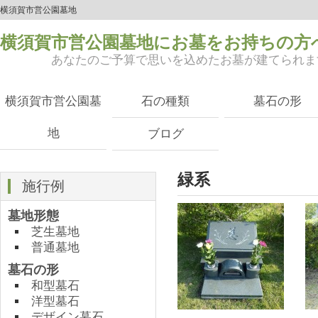
横須賀市営公園墓地
横須賀市営公園墓地にお墓をお持ちの方
あなたのご予算で思いを込めたお墓が建てられま
横須賀市営公園墓
石の種類
墓石の形
地
ブログ
緑系
施行例
墓地形態
芝生墓地
普通墓地
墓石の形
和型墓石
洋型墓石
デザイン墓石